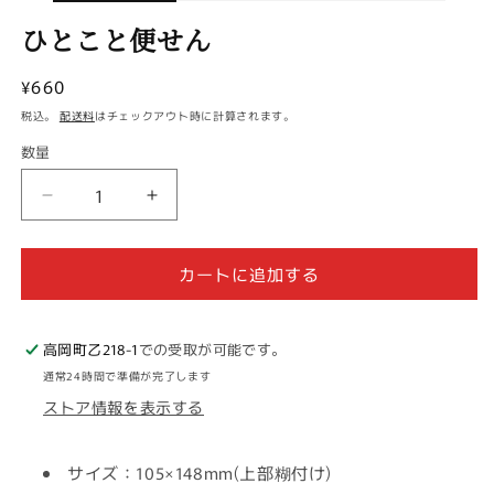
ひとこと便せん
通常価格
¥660
税込。
配送料
はチェックアウト時に計算されます。
数量
ひとこと便せんの数量を減らす
ひとこと便せんの数量を増やす
カートに追加する
高岡町乙218-1
での受取が可能です。
通常24時間で準備が完了します
ストア情報を表示する
サイズ
：105×148mm(上部糊付け)