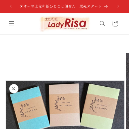
コンテンツに進む
ヌオーの土佐和紙ひとこと便せん 販売スタート
カート
商品情報にスキップ